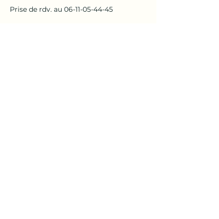
Prise de rdv. au 06-11-05-44-45
Coordonnées
CIRKADANCE, Seillons-Source-d'Argens,
France
Cabinet Bien- Etre MTC
Tel:
06-14-46-98-45
www.gabyacupuncture
@icloud
.com">
www.gabyacupuncture