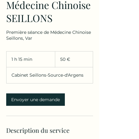
Médecine Chinoise
SEILLONS
Première séance de Médecine Chinoise
50
euros
1 h 15 min
1
50 €
1
5
Cabinet Seillons-Source-d'Argens
m
i
n
Envoyer une demande
Description du service