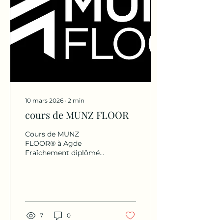
10 mars 2026
∙
2
min
cours de MUNZ FLOOR
Cours de MUNZ
FLOOR® à Agde
Fraîchement diplômé
de la méthode MUNZ
FLOOR®, et formé
directement par son
créateur Alexandre
Munz, je vous propose
de découvrir cette
7
0
pratique dans la